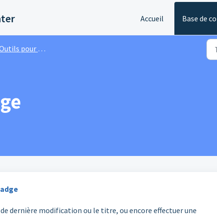
nter
Accueil
Base de c
Outils pour l'émetteur
dge
 badge
de dernière modification ou le titre, ou encore effectuer une