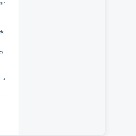
eur
 de
es
l a