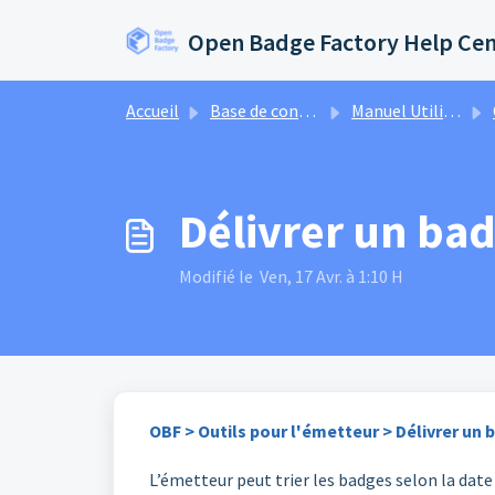
Passer au contenu principal
Open Badge Factory Help Ce
Accueil
Base de connaissances
Manuel Utilisateur
Délivrer un ba
Modifié le Ven, 17 Avr. à 1:10 H
OBF > Outils pour l'émetteur > Délivrer un
L’émetteur peut trier les badges selon la date 