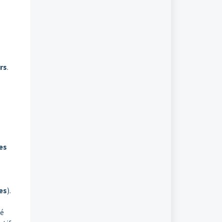
rs
.
es
es
).
té