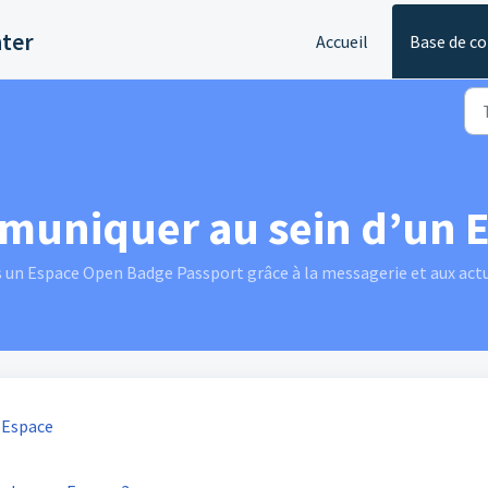
nter
Accueil
Base de c
niquer au sein d’un Es
 Espace Open Badge Passport grâce à la messagerie et aux actu
 Espace